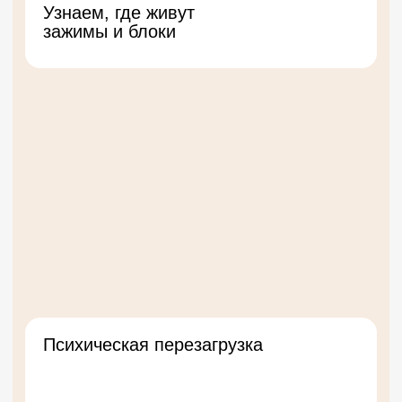
Закрепление результата
Отпускаем внутренние
сценарии усталости
Практики расслабления и
дыхания
Отпускаем напряжение,
возвращаем энергию
Получить доступ к курсу
РЕЗУЛЬТАТ — НЕ ПРОСТО