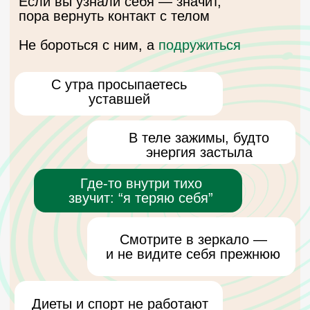
и не видите себя прежнюю
Диеты и спорт не работают
— всё возвращается
БОЛЬШИНСТВО МЕТОДОВ
РАБОТАЮТ “СНАРУЖИ” —
СПОРТ, ПИТАНИЕ, УХОД
Мы идём глубже — убираем
внутренние причины, из-за
которых тело теряет энергию
Телесная диагностика
Узнаем, где живут
зажимы и блоки