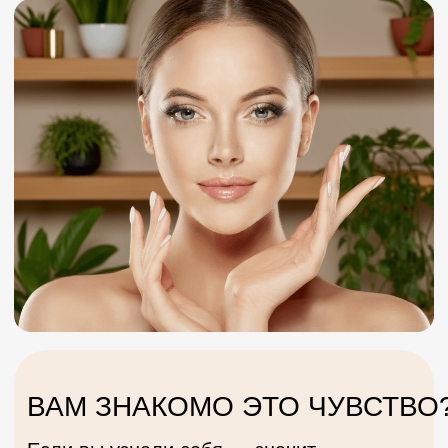
ВАМ ЗНАКОМО ЭТО ЧУВСТВО?
Если вы узнали себя — значит,
пора вернуть контакт с телом
Не бороться с ним, а
подружиться
С утра просыпаетесь
уставшей
В теле зажимы, будто
энергия застыла
Где-то внутри тихо
звучит: “я теряю себя”
Смотрите в зеркало —