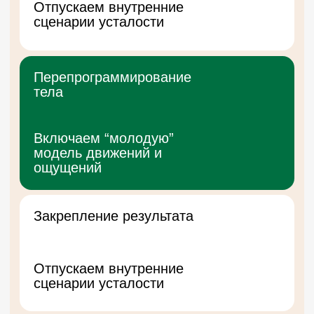
МИНУС САНТИМЕТРЫ ЭТО
ДРУГОЕ ОЩУЩЕНИЕ ЖИЗНИ
Уже через 6 недель вы почувствуете:
Тело стало легче и подвижнее
Вес уходит естественно, без усилий
Кожа свежее, взгляд ярче
Энергия возвращается,
сон нормализуется
Возникает ощущение “я снова я”