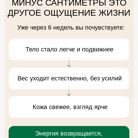
ВЕДУЩИЙ КУРСА:
РУСЛАН ТИМОФЕЕВ
Потомственный целитель, член
Международной Ассоциации
Специалистов Оздоровительных
Практик
Эксперт по оздоровлению, психолог,
консультант метода Мета- Алгоритмов,
со-автор метода ментально-телесной
терапии, мастер мягкой правки, со-
основатель и преподаватель Центра
Развития «Истина»
Читать подробнее об авторе