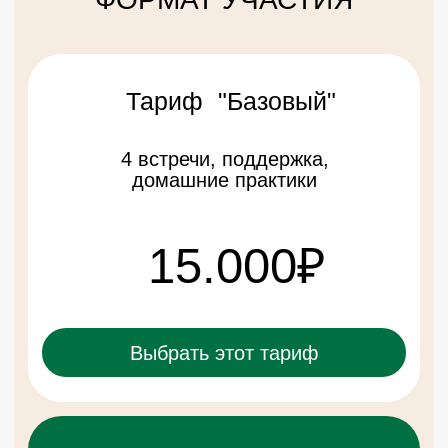
с Русланом
Тимофеевым
Индивидуальные сессии
с Еленой Яниной
Записи
вебинаров
Задать вопрос
Политика конфиденциальности
Разработка сайта