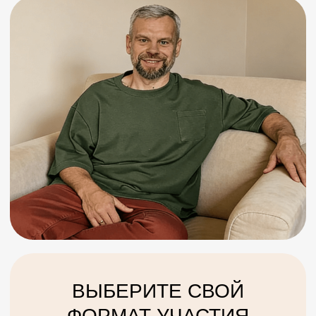
НАЙДИТЕ ФОРМАТ,
КОТОРЫЙ ПОДХОДИТ
ИМЕННО ВАМ
Ментально-телесная
терапия S1
Ментально-телесная
терапия S2
Курс «Пищевая
пауза»
Тренинг
«Трансформация»
Курс
«Эстетика»
Запись вебинара
«МИРОВОЗЗРЕНИЕ»
Индивидуальные сессии