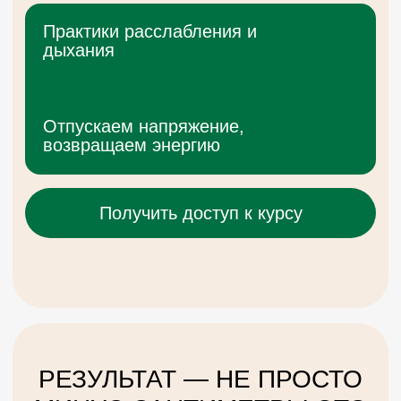
“ТРАНСФОРМАЦИЯ” —
ЭТО ПРОГРАММА, ГДЕ ВЫ
ЗАПУСКАЕТЕ
ОБНОВЛЕНИЕ ТЕЛА И
СОЗНАНИЯ
Через движение, дыхание,
телесные практики и внутреннюю
работу
1,5 месяца мягких,
осознанных практик
4 групповые
встречи
2 индивидуальные
консультации
Онлайн-поддержка
и простые упражнения на
каждый день