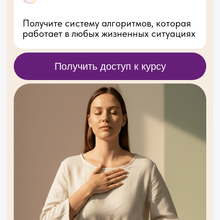
Тесты: кинезиологический,
полевой, телесный маркер
6
Истинный запрос
Учимся находить его и
работать с ним.
Практика
7
Точки опоры
Как правильно
выстроить своё тело и
жить в потоке
8
Ресурсы
Типы и виды
9