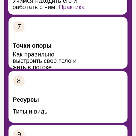
Сертификат после
обучения
Подтверждает ваш уровень и дает
право официально применять
метод в работе
ВЕДУЩИЙ КУРСА:
РУСЛАН ТИМОФЕЕВ
Потомственный целитель, член
Международной Ассоциации
Специалистов Оздоровительных
Практик
Эксперт по оздоровлению, психолог,
консультант метода Мета- Алгоритмов,
со-автор метода ментально-телесной
терапии, мастер мягкой правки, со-
основатель и преподаватель Центра
Развития «Истина»