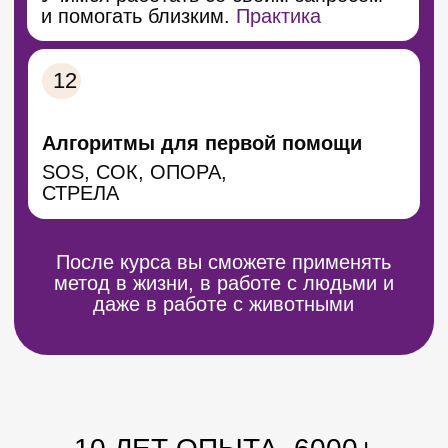
Полное обучение методу
ментально-телесной терапии
Практические занятия
с преподавателями
Доступ к материалам на
платформе GetCourse
Сертификат государственного
образца после прохождения
курса
35.000₽
Количество мест в группе ограничено
— старт ближайшего потока уже скоро
Оплату можно внести
единовременно или в рассрочку
Оплатить участие