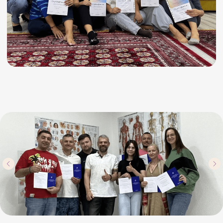
ЭТОТ КУРС ДЛЯ ВАС, ЕСЛИ ВЫ:
Устали от тревоги и выгорания
Хотите вернуть
энергию, спокойствие
и сон
Потеряли контакт с собой
Не чувствуете
радости
и не понимаете чего
на самом деле хотите