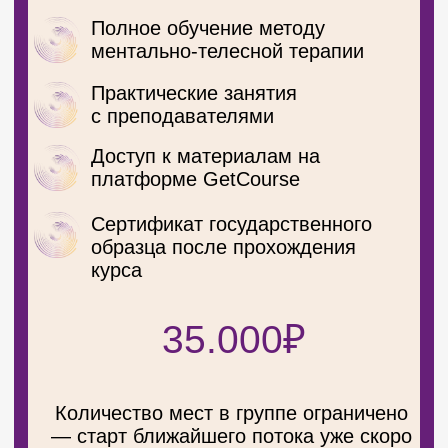
НАЙДИТЕ ФОРМАТ,
КОТОРЫЙ ПОДХОДИТ
ИМЕННО ВАМ
Ментально-телесная
терапия S1
Ментально-телесная
терапия S2
Курс «Пищевая
пауза»
Тренинг
«Трансформация»
Курс
«Эстетика»
Запись вебинара
«МИРОВОЗЗРЕНИЕ»
Индивидуальные сессии
с Русланом