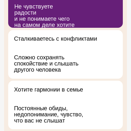
Хочется заниматься чем-то
осмысленным, но не знаете,
с чего начать
Беспокоит здоровье —
своё или близких
Тело даёт сигналы, а врачи
не всегда находят причину
или лечение
Чувствуете, что живёте
«не свою жизнь»
Есть движение, но нет
внутреннего отклика
и спокойствия
Этот курс — путь к спокойствию,
ясности и жизни в согласии с собой