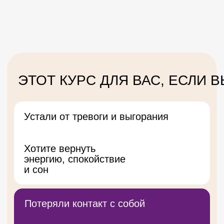
Сталкиваетесь с конфликтами
Сложно сохранять
спокойствие и слышать
другого человека
Хотите гармонии в семье
Постоянные обиды,
недопонимание, чувство,
что вас не слышат
Работаете с людьми
или хотите начать
Хотите экологично
помогать людям и
вести прем из любой
точки
Не находите себя в работе