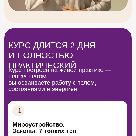
Каналы восприятия
Раскрываем чувствительность,
настраиваем восприятие.
Практика
10
Вред или польза
Как взаимодействовать с
другими без вреда для них и для
себя
11
Как помочь себе и близким
Учимся работать со своим запросом
и помогать близким.
Практика
12
Алгоритмы для первой помощи
SOS, СОК, ОПОРА,